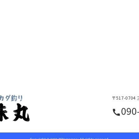
〒517-07
090
call