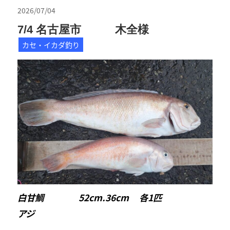
2026/07/04
7/4 名古屋市 木全様
カセ・イカダ釣り
白甘鯛 52cm.36cm 各1匹
アジ