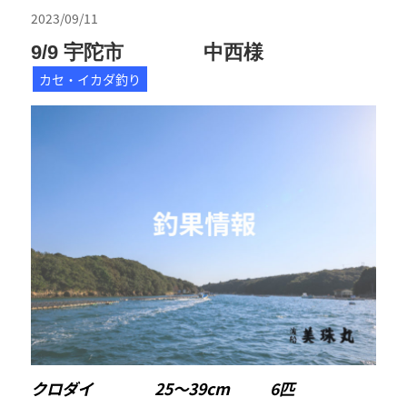
2023/09/11
9/9 宇陀市 中西様
カセ・イカダ釣り
クロダイ 25〜39cm 6匹